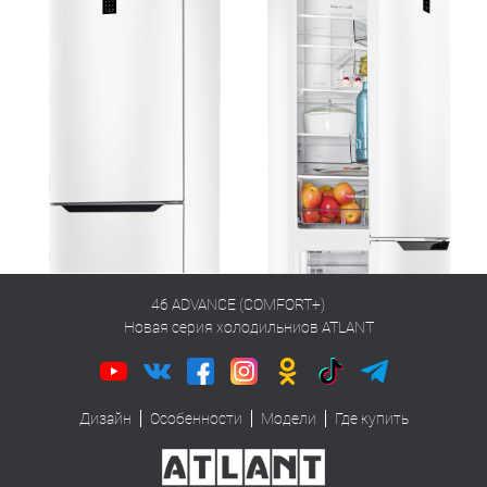
46 ADVANCE (COMFORT+)
Новая серия холодильниов ATLANT
Дизайн
Особенности
Модели
Где купить