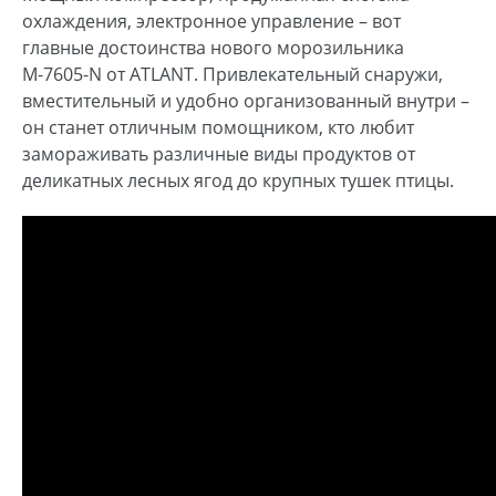
охлаждения, электронное управление – вот
главные достоинства нового морозильника
М-7605-N от ATLANT. Привлекательный снаружи,
вместительный и удобно организованный внутри –
он станет отличным помощником, кто любит
замораживать различные виды продуктов от
деликатных лесных ягод до крупных тушек птицы.