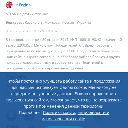
In English
ATLANT в других странах
Беларусь
,
Казахстан
,
Молдова
,
Россия
,
Украина
© 2002 — 2026, ЗАО «АТЛАНТ»
В торговом реестре с 20 января 2015, УНП 100010198. Юридический
адрес: 220035, г. Минск, пр-т Победителей, 61. Время работы: с
понедельника по пятницу с 8:30 до 17:00. Продолжая использовать
наш сайт, вы даете согласие на обработку файлов Cookies и других
пользовательских данных, в соответствии с
Политикой в
отношении обработки персональных данных
.
Карта сайта
Чтобы постоянно улучшать работу сайта и предложения
Правовая информация
для вас, мы используем файлы cookie. Мы никому не
передаем полученные данные. Если вы продолжаете
Разработка сайта
— Новый Сайт
пользоваться сайтом, это означает, что вы не возражаете
против применения данной технологии.
Подробнее:
Политика конфиденциальности и
использования cookie
.