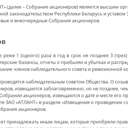
» (далее – Собрание акционеров) является высшим орга
ной законодательством Республики Беларусь и уставом 
овые и внеочередные Собрания акционеров.
ов
реже 1 (одного) раза в год в срок не позднее 3 (трех)
терские балансы, отчеты о прибылях и убытках и распр
рание членов наблюдательного совета и ревизионной к
проводятся наблюдательным советом Общества. О созыв
ров, извещаются заблаговременно, но не позднее, чем 
 Собрании акционеров, извещаются о дате и месте его 
йте ЗАО «АТЛАНТ» в разделе «Извещения о проведении с
обрания акционеров.
жет принадлежать иным лицам, которые приобрели прав