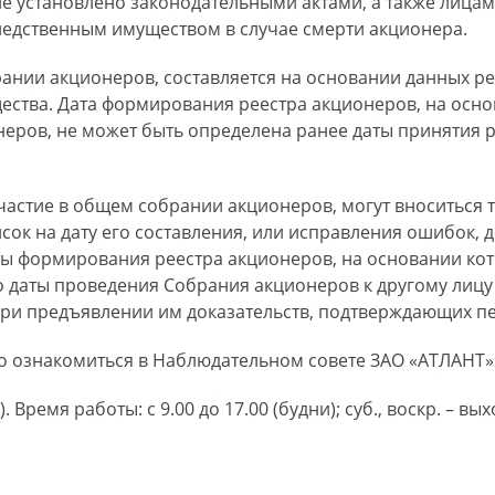
не установлено законодательными актами, а также лицам
ледственным имуществом в случае смерти акционера.
рании акционеров, составляется на основании данных ре
тва. Дата формирования реестра акционеров, на основ
неров, не может быть определена ранее даты принятия
частие в общем собрании акционеров, могут вноситься 
исок на дату его составления, или исправления ошибок, 
аты формирования реестра акционеров, на основании ко
о даты проведения Собрания акционеров к другому лицу
ри предъявлении им доказательств, подтверждающих пер
 ознакомиться в Наблюдательном совете ЗАО «АТЛАНТ»
03). Время работы: с 9.00 до 17.00 (будни); суб., воскр. – вы