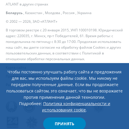
ATLANT в других странах
Беларусь
,
Казахстан
,
Молдова
,
Россия
,
Украина
© 2002 — 2026, ЗАО «АТЛАНТ»
В торговом реестре с 20 января 2015, УНП 100010198. Юридический
адрес: 220035, г. Минск, пр-т Победителей, 61. Время работы: с
понедельника по пятницу с 8:30 до 17:00. Продолжая использовать
наш сайт, вы даете согласие на обработку файлов Cookies и других
пользовательских данных, в соответствии с
Политикой в
отношении обработки персональных данных
.
Карта сайта
Чтобы постоянно улучшать работу сайта и предложения
Правовая информация
для вас, мы используем файлы cookie. Мы никому не
передаем полученные данные. Если вы продолжаете
Разработка сайта
— Новый Сайт
пользоваться сайтом, это означает, что вы не возражаете
против применения данной технологии.
Подробнее:
Политика конфиденциальности и
использования cookie
.
ПРИНЯТЬ