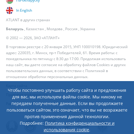
Па-беларуску
In English
ATLANT в других странах
Беларусь
,
Казахстан
,
Молдова
,
Россия
,
Украина
© 2002 — 2026, ЗАО «АТЛАНТ»
В торговом реестре с 20 января 2015, УНП 100010198. Юридический
адрес: 220035, г. Минск, пр-т Победителей, 61. Время работы: с
понедельника по пятницу с 8:30 до 17:00. Продолжая использовать
наш сайт, вы даете согласие на обработку файлов Cookies и других
пользовательских данных, в соответствии с
Политикой в
отношении обработки персональных данных
.
Карта сайта
Чтобы постоянно улучшать работу сайта и предложения
Правовая информация
для вас, мы используем файлы cookie. Мы никому не
передаем полученные данные. Если вы продолжаете
Разработка сайта
— Новый Сайт
пользоваться сайтом, это означает, что вы не возражаете
против применения данной технологии.
Подробнее:
Политика конфиденциальности и
использования cookie
.