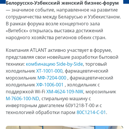
Белорусско-Узбекский женский бизнес-форум
— значимое событие, направленное на развитие
сотрудничества между Беларусью и Узбекистаном.
В рамках форума возле концертного зала
«Витебск» открылась выставка достижений
народного хозяйства регионов обеих стран.
Компания ATLANT активно участвует в форуме,
представляя свои новейшие разработки бытовой
техники:
комбинацию Side-by-Side
, торговый
холодильник
ХТ-1001-000
, фармацевтический
морозильник
МФ-7204-000
, фармацевтический
холодильник
ХФ-1006-001
, холодильник с
поддержкой Wi-Fi
ХМ-4624-109-NW
, морозильник
М-7606-100-ND
, стиральную машину с
инверторным двигателем 60У1218-Т-00 и с
технологией обработки паром
80С1214-С-01
.