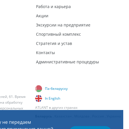
Работа и карьера
Акции
Экскурсии на предприятие
Спортивный комплекс
Стратегия и устав
Контакты
Административные процедуры
Па-беларуску
елей, 61. Время
In English
 на обработку
ATLANT в других странах
персональных
Беларусь
,
Казахстан
,
Молдова
,
Россия
,
Украина
у не передаем