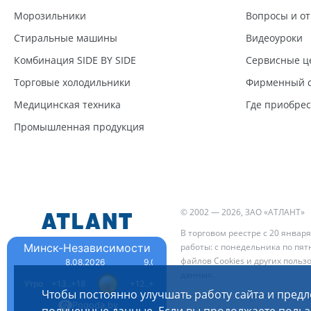
Морозильники
Вопросы и о
Стиральные машины
Видеоуроки
Комбинация SIDE BY SIDE
Сервисные ц
Торговые холодильники
Фирменный с
Медицинская техника
Где приобре
Промышленная продукция
© 2002 — 2026, ЗАО «АТЛАНТ»
В торговом реестре с 20 января
Минск-Независимости
работы: с понедельника по пятн
файлов Cookies и других польз
8.08.2026
9.08.2026
10.08.2026
данных
.
Утро
+13..+18
+12..+20
+15..+23
Чтобы постоянно улучшать работу сайта и предл
Карта сайта
Правовая инфо
Pogoda.by