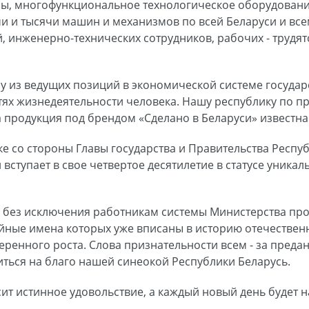
ы, многофункциональное технологическое оборудовани
и и тысячи машин и механизмов по всей Беларуси и все
й, инженерно-технических сотрудников, рабочих - трудя
ну из ведущих позиций в экономической системе госуда
тях жизнедеятельности человека. Нашу республику по п
 продукция под брендом «Сделано в Беларуси» известна
 со стороны Главы государства и Правительства Респу
вступает в свое четвертое десятилетие в статусе уник
 без исключения работникам системы Министерства про
йные имена которых уже вписаны в историю отечеств
ренного роста. Слова признательности всем - за предан
иться на благо нашей синеокой Республики Беларусь.
ит истинное удовольствие, а каждый новый день будет 