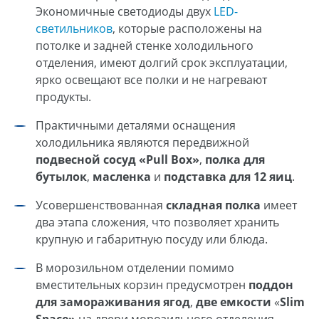
Экономичные светодиоды двух
LED-
светильников
, которые расположены на
потолке и задней стенке холодильного
отделения, имеют долгий срок эксплуатации,
ярко освещают все полки и не нагревают
продукты.
Практичными деталями оснащения
холодильника являются передвижной
подвесной сосуд «Pull Box»
,
полка для
бутылок
,
масленка
и
подставка для 12 яиц
.
Усовершенствованная
складная полка
имеет
два этапа сложения, что позволяет хранить
крупную и габаритную посуду или блюда.
В морозильном отделении помимо
вместительных корзин предусмотрен
поддон
для замораживания ягод
,
две
емкости
«
Slim
Space»
на двери морозильного отделения,