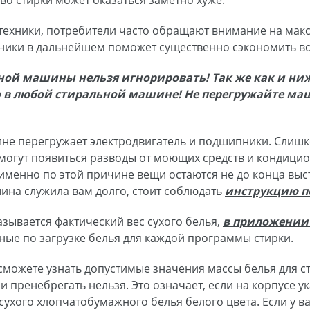
во стирки может оказаться заметно хуже.
ехники, потребители часто обращают внимание на макси
хники в дальнейшем поможет существенно сэкономить во
ьной машины нельзя игнорировать!
Так же как и ни
но в любой стиральной машине!
Не перегружайте маш
не перегружает электродвигатель и подшипники. Слишк
 могут появиться разводы от моющих средств и кондици
именно по этой причине вещи остаются не до конца выс
ина служила вам долго, стоит соблюдать
инструкцию п
азывается фактический вес сухого белья,
в приложении 
нные по загрузке белья для каждой программы стирки.
 сможете узнать допустимые значения массы белья для с
енебрегать нельзя. Это означает, если на корпусе указан
ухого хлопчатобумажного белья белого цвета. Если у ва