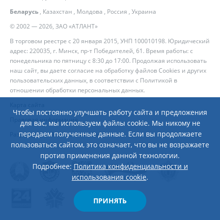
Беларусь
,
Казахстан
,
Молдова
,
Россия
,
Украина
© 2002 — 2026, ЗАО «АТЛАНТ»
В торговом реестре с 20 января 2015, УНП 100010198. Юридический
адрес: 220035, г. Минск, пр-т Победителей, 61. Время работы: с
понедельника по пятницу с 8:30 до 17:00. Продолжая использовать
наш сайт, вы даете согласие на обработку файлов Cookies и других
пользовательских данных, в соответствии с
Политикой в
отношении обработки персональных данных
.
Карта сайта
Чтобы постоянно улучшать работу сайта и предложения
Правовая информация
для вас, мы используем файлы cookie. Мы никому не
передаем полученные данные. Если вы продолжаете
Разработка сайта
— Новый Сайт
пользоваться сайтом, это означает, что вы не возражаете
против применения данной технологии.
Подробнее:
Политика конфиденциальности и
использования cookie
.
ПРИНЯТЬ