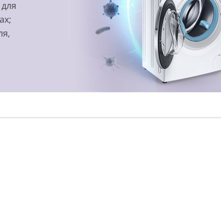
 для
ах;
ля,