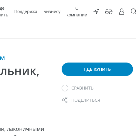
де
О
Поддержка
Бизнесу
пить
компании
ом
льник,
ГДЕ КУПИТЬ
СРАВНИТЬ
ПОДЕЛИТЬСЯ
ми, лаконичными