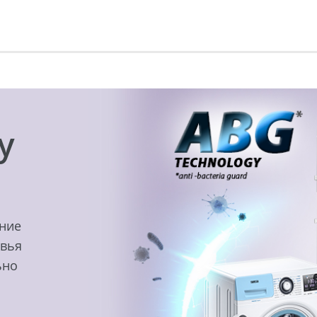
y
ение
овья
ьно