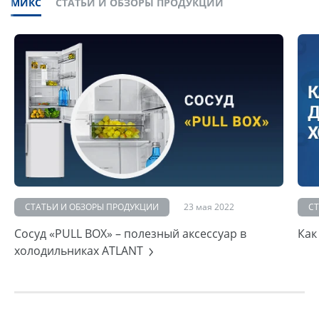
МИКС
СТАТЬИ И ОБЗОРЫ ПРОДУКЦИИ
СТАТЬИ И ОБЗОРЫ ПРОДУКЦИИ
23 мая 2022
С
Сосуд «PULL BOX» – полезный аксессуар в
Как
холодильниках ATLANT