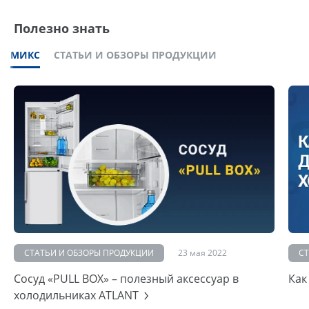
Полезно знать
МИКС
СТАТЬИ И ОБЗОРЫ ПРОДУКЦИИ
СТАТЬИ И ОБЗОРЫ ПРОДУКЦИИ
23 мая 2022
С
Сосуд «PULL BOX» – полезный аксессуар в
Как
холодильниках ATLANT