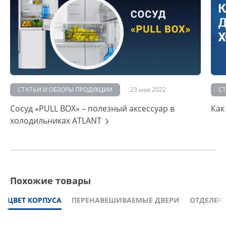
СТАТЬИ И ОБЗОРЫ ПРОДУКЦИИ
23 мая 2022
С
Сосуд «PULL BOX» – полезный аксессуар в
Как
холодильниках ATLANT
Похожие товары
ЦВЕТ КОРПУСА
ПЕРЕНАВЕШИВАЕМЫЕ ДВЕРИ
ОТДЕЛЕНИ