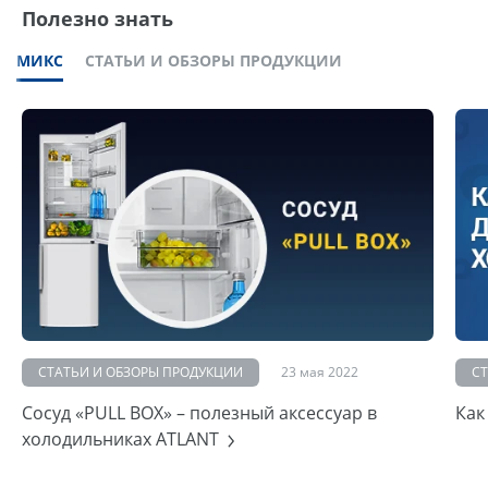
Полезно знать
МИКС
СТАТЬИ И ОБЗОРЫ ПРОДУКЦИИ
СТАТЬИ И ОБЗОРЫ ПРОДУКЦИИ
23 мая 2022
С
Сосуд «PULL BOX» – полезный аксессуар в
Как
холодильниках ATLANT