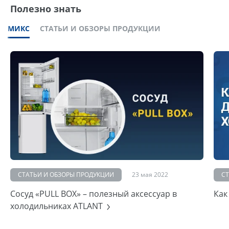
Полезно знать
МИКС
СТАТЬИ И ОБЗОРЫ ПРОДУКЦИИ
СТАТЬИ И ОБЗОРЫ ПРОДУКЦИИ
23 мая 2022
С
Сосуд «PULL BOX» – полезный аксессуар в
Как
холодильниках ATLANT