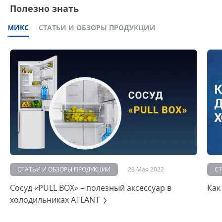
Полезно знать
МИКС
СТАТЬИ И ОБЗОРЫ ПРОДУКЦИИ
СТАТЬИ И ОБЗОРЫ ПРОДУКЦИИ
23 Мая 2022
С
Сосуд «PULL BOX» – полезный аксессуар в
Как
холодильниках ATLANT