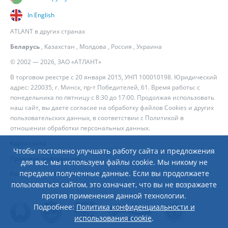
In English
ATLANT в других странах
Беларусь
,
Казахстан
,
Молдова
,
Россия
,
Украина
© 2002 — 2026, ЗАО «АТЛАНТ»
В торговом реестре с 20 января 2015, УНП 100010198. Юридический
адрес: 220035, г. Минск, пр-т Победителей, 61. Время работы: с
понедельника по пятницу с 8:30 до 17:00. Продолжая использовать
наш сайт, вы даете согласие на обработку файлов Cookies и других
пользовательских данных, в соответствии с
Политикой в
отношении обработки персональных данных
.
Карта сайта
Чтобы постоянно улучшать работу сайта и предложения
Правовая информация
для вас, мы используем файлы cookie. Мы никому не
передаем полученные данные. Если вы продолжаете
Разработка сайта
— Новый Сайт
пользоваться сайтом, это означает, что вы не возражаете
против применения данной технологии.
Подробнее:
Политика конфиденциальности и
использования cookie
.