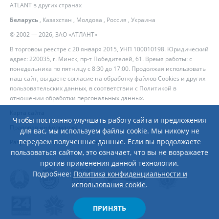
ATLANT в других странах
Беларусь
,
Казахстан
,
Молдова
,
Россия
,
Украина
© 2002 — 2026, ЗАО «АТЛАНТ»
В торговом реестре с 20 января 2015, УНП 100010198. Юридический
адрес: 220035, г. Минск, пр-т Победителей, 61. Время работы: с
понедельника по пятницу с 8:30 до 17:00. Продолжая использовать
наш сайт, вы даете согласие на обработку файлов Cookies и других
пользовательских данных, в соответствии с
Политикой в
отношении обработки персональных данных
.
Карта сайта
Чтобы постоянно улучшать работу сайта и предложения
Правовая информация
для вас, мы используем файлы cookie. Мы никому не
передаем полученные данные. Если вы продолжаете
Разработка сайта
— Новый Сайт
пользоваться сайтом, это означает, что вы не возражаете
против применения данной технологии.
Подробнее:
Политика конфиденциальности и
использования cookie
.
ПРИНЯТЬ