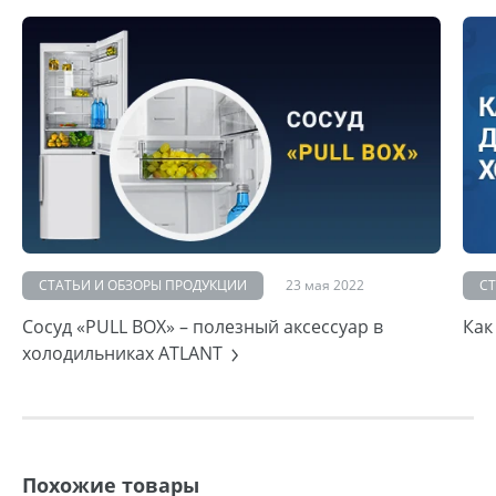
СТАТЬИ И ОБЗОРЫ ПРОДУКЦИИ
23 мая 2022
С
Сосуд «PULL BOX» – полезный аксессуар в
Как
холодильниках ATLANT
Похожие товары