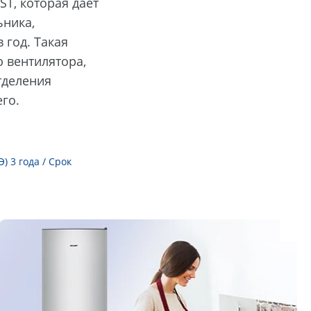
ST, которая дает
ника,
 год. Такая
 вентилятора,
тделения
го.
 3 года / Срок