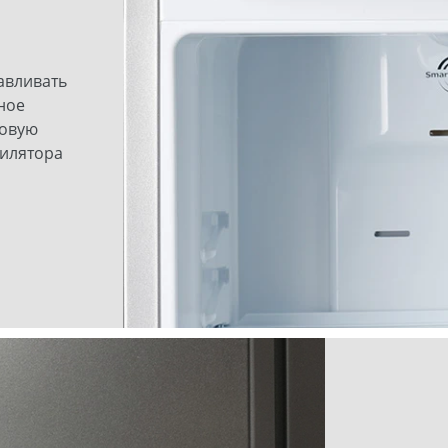
авливать
ное
товую
тилятора