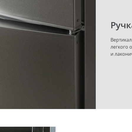
Ручк
Вертикал
легкого 
и лакони