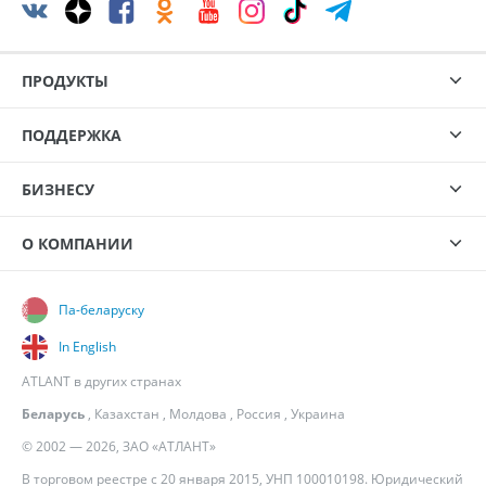
ПРОДУКТЫ
ПОДДЕРЖКА
БИЗНЕСУ
О КОМПАНИИ
Па-беларуску
In English
ATLANT в других странах
Беларусь
,
Казахстан
,
Молдова
,
Россия
,
Украина
© 2002 — 2026, ЗАО «АТЛАНТ»
В торговом реестре с 20 января 2015, УНП 100010198. Юридический