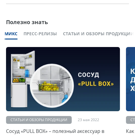
Полезно знать
МИКС
ПРЕСС-РЕЛИЗЫ
СТАТЬИ И ОБЗОРЫ ПРОДУКЦИИ
СТАТЬИ И ОБЗОРЫ ПРОДУКЦИИ
23 мая 2022
С
Сосуд «PULL BOX» – полезный аксессуар в
Как