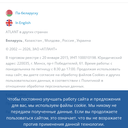
Па-беларуску
In English
ATLANT в других странах
Беларусь
,
Казахстан
,
Молдова
,
Россия
,
Украина
© 2002 — 2026, ЗАО «АТЛАНТ»
В торговом реестре с 20 января 2015, УНП 100010198. Юридический
адрес: 220035, г. Минск, пр-т Победителей, 61. Время работы: с
понедельника по пятницу с 8:30 до 17:00. Продолжая использовать
наш сайт, вы даете согласие на обработку файлов Cookies и других
пользовательских данных, в соответствии с
Политикой в
отношении обработки персональных данных
.
Карта сайта
Чтобы постоянно улучшать работу сайта и предложения
Правовая информация
для вас, мы используем файлы cookie. Мы никому не
передаем полученные данные. Если вы продолжаете
Разработка сайта
— Новый Сайт
пользоваться сайтом, это означает, что вы не возражаете
против применения данной технологии.