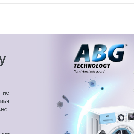
y
ение
овья
ьно