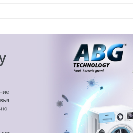
y
ение
овья
ьно