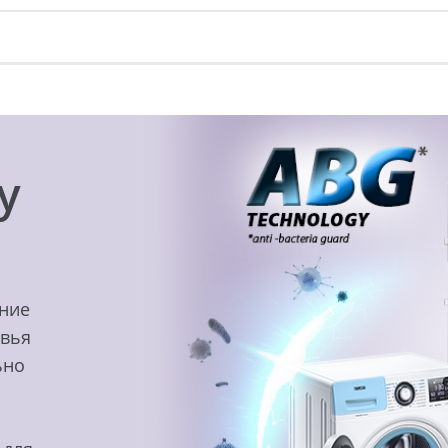
y
ение
овья
ьно