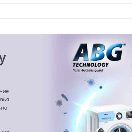
y
ение
овья
ьно