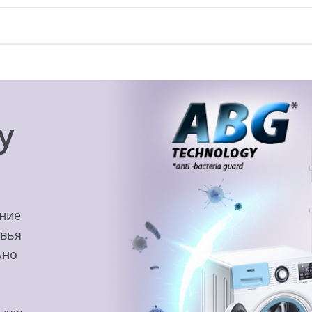
y
ение
овья
ьно