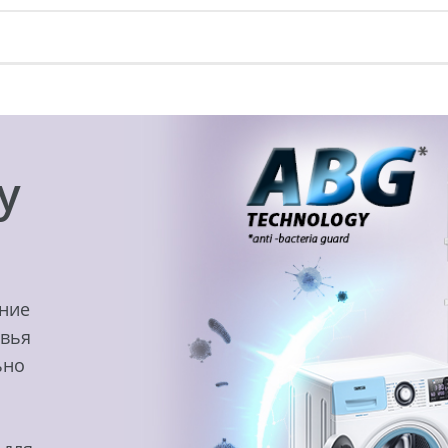
y
ение
овья
ьно