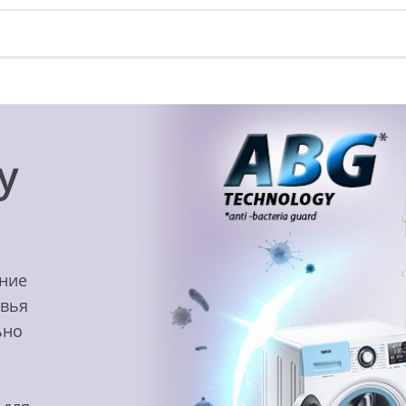
y
ение
овья
ьно