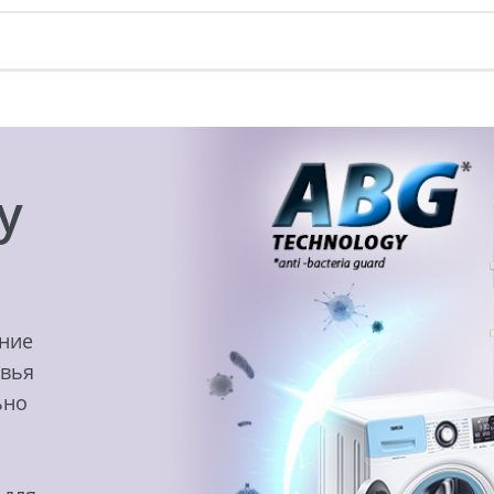
y
ение
овья
ьно