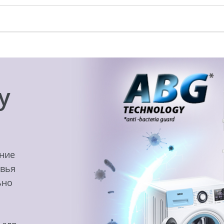
y
ение
овья
ьно