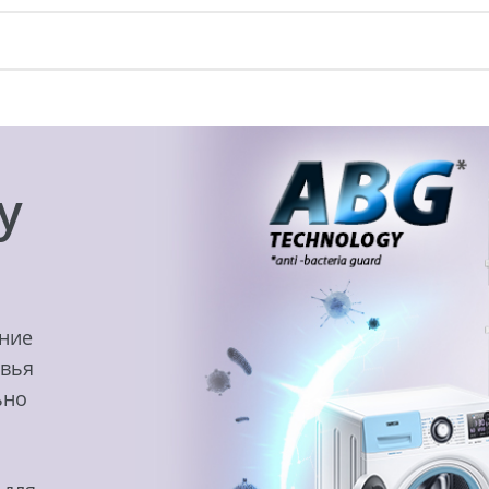
y
ение
овья
ьно