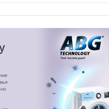
y
ение
овья
ьно