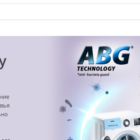
y
ение
овья
ьно