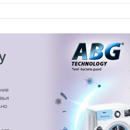
y
ение
овья
ьно