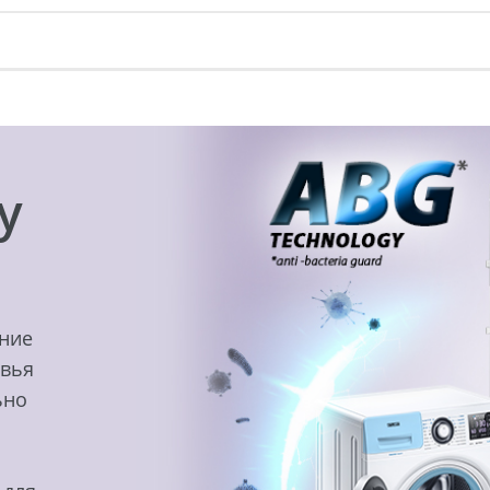
y
ение
овья
ьно