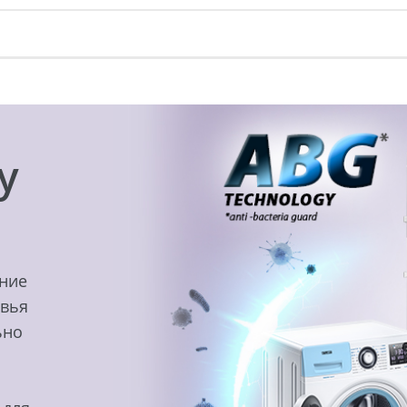
y
ение
овья
ьно