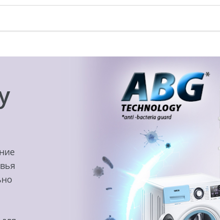
y
ение
овья
ьно