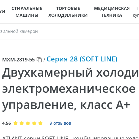
СТИРАЛЬНЫЕ
ТОРГОВЫЕ
МЕДИЦИНСКАЯ
Г
КИ
МАШИНЫ
ХОЛОДИЛЬНИКИ
ТЕХНИКА
ку
озильной камерой
Серия 28 (SOFT LINE)
МХМ-2819-55
/
Двухкамерный холоди
электромеханическое
управление, класс A+
4,56
9 отзывов
ATLANT серии SOFT LINE - комбинированные холо