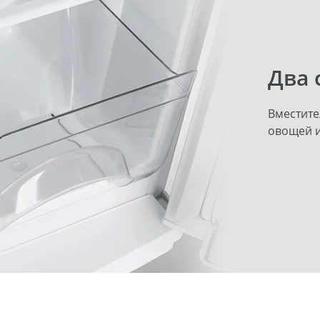
Два 
Вместите
овощей и