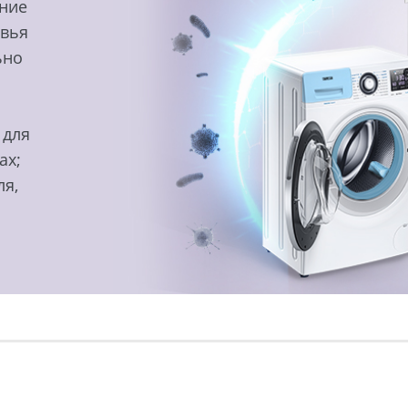
ение
овья
ьно
 для
ах;
ля,