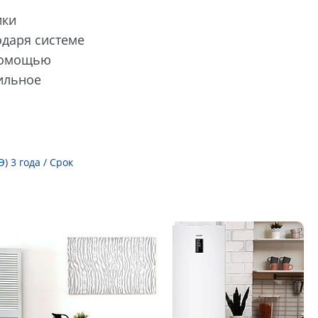
ики
одаря системе
 помощью
дильное
 3 года / Срок