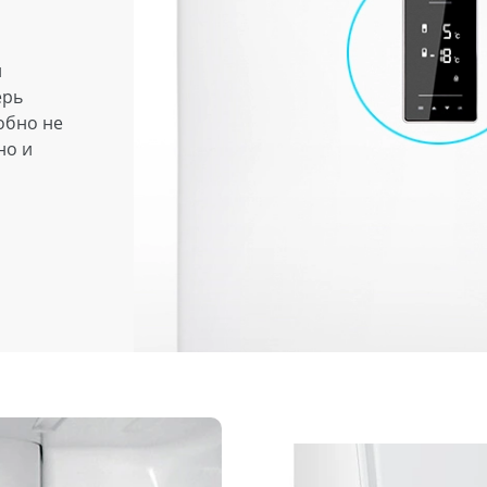
и
ерь
обно не
но и