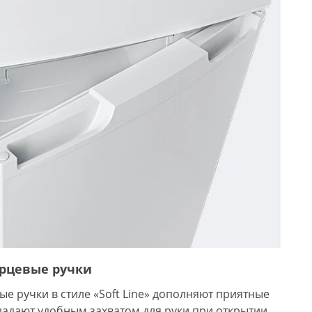
рцевые ручки
е ручки в стиле «Soft Line» дополняют приятные
адают удобным захватом для руки при открытии