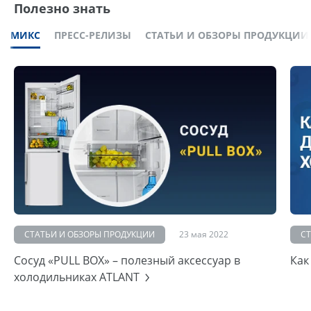
Полезно знать
МИКС
ПРЕСС-РЕЛИЗЫ
СТАТЬИ И ОБЗОРЫ ПРОДУКЦИИ
СТАТЬИ И ОБЗОРЫ ПРОДУКЦИИ
23 мая 2022
С
Сосуд «PULL BOX» – полезный аксессуар в
Как
холодильниках ATLANT