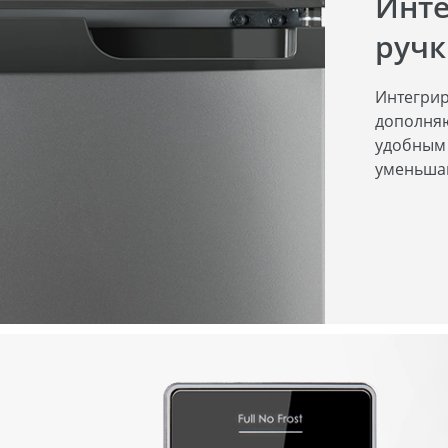
Инте
ручк
Интегрир
дополняю
удобным 
уменьшаю