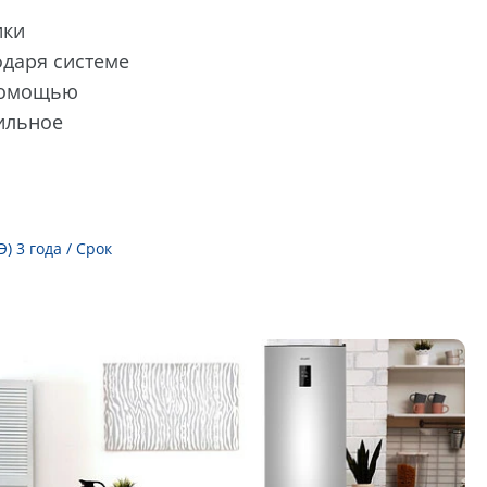
ики
одаря системе
 помощью
дильное
 3 года / Срок