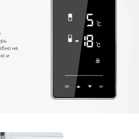
и
ерь
обно не
но и