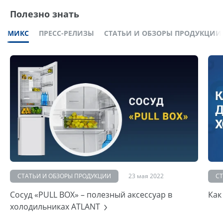
Полезно знать
МИКС
ПРЕСС-РЕЛИЗЫ
СТАТЬИ И ОБЗОРЫ ПРОДУКЦИИ
СТАТЬИ И ОБЗОРЫ ПРОДУКЦИИ
23 мая 2022
С
Сосуд «PULL BOX» – полезный аксессуар в
Как
холодильниках ATLANT