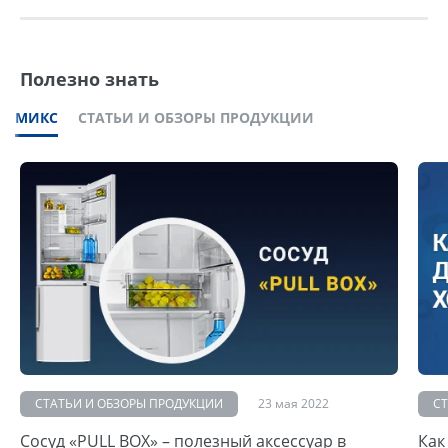
Полезно знать
МИКС
СТАТЬИ И ОБЗОРЫ ПРОДУКЦИИ
СТАТЬИ И ОБЗОРЫ ПРОДУКЦИИ
23 мая 2022
С
Сосуд «PULL BOX» – полезный аксессуар в
Как