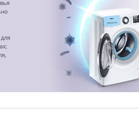
овья
ьно
 для
ах;
ля,