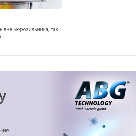
 вне морозильника, так
и
y
ение