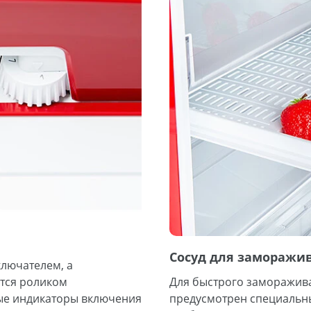
Сосуд для заморажи
лючателем, а
тся роликом
Для быстрого заморажива
вые индикаторы включения
предусмотрен специальны