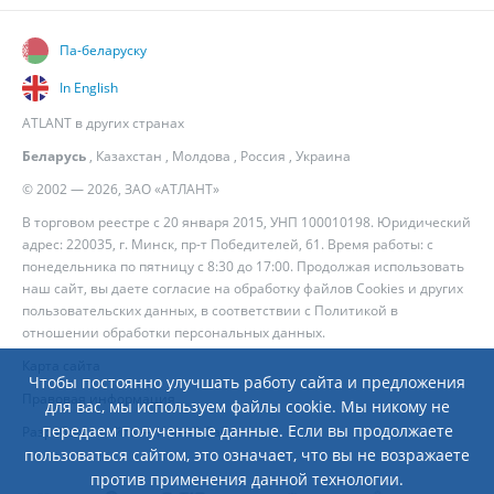
Па-беларуску
In English
ATLANT в других странах
Беларусь
,
Казахстан
,
Молдова
,
Россия
,
Украина
© 2002 — 2026, ЗАО «АТЛАНТ»
В торговом реестре с 20 января 2015, УНП 100010198. Юридический
адрес: 220035, г. Минск, пр-т Победителей, 61. Время работы: с
понедельника по пятницу с 8:30 до 17:00. Продолжая использовать
наш сайт, вы даете согласие на обработку файлов Cookies и других
пользовательских данных, в соответствии с
Политикой в
отношении обработки персональных данных
.
Карта сайта
Чтобы постоянно улучшать работу сайта и предложения
Правовая информация
для вас, мы используем файлы cookie. Мы никому не
передаем полученные данные. Если вы продолжаете
Разработка сайта
— Новый Сайт
пользоваться сайтом, это означает, что вы не возражаете
против применения данной технологии.