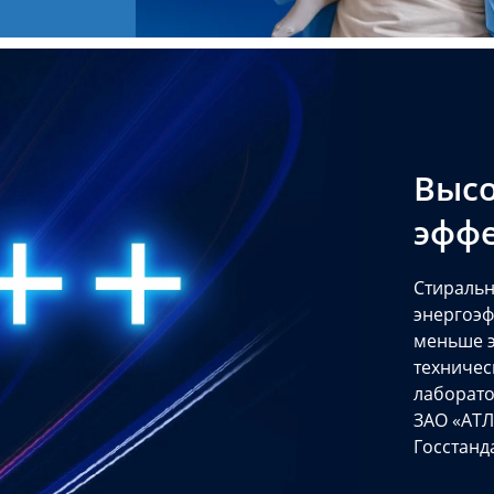
Высо
эффе
Стиральн
энергоэф
меньше э
техничес
лаборат
ЗАО «АТЛ
Госстанд